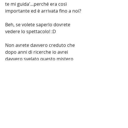
te mi guida'...perché era così 
importante ed è arrivata fino a noi?
Beh, se volete saperlo dovrete 
vedere lo spettacolo! :D 
Non avrete davvero creduto che 
dopo anni di ricerche io avrei 
davvero svelato questo mistero 
proprio così, su un semplice blog.
È una storia bellissima e merita 
davvero di essere raccontata con il 
giusto pathos, dai nostri attori. E 
allora che cosa aspettate a 
prenotare? La verità è dietro 
l'angolo...