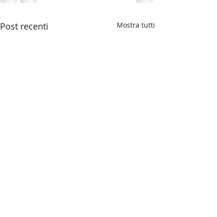
Post recenti
Mostra tutti
Grazie
Ho visitato questo luogo la